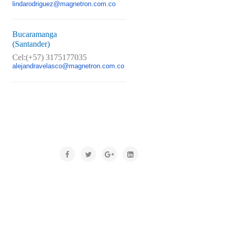
lindarodriguez@magnetron.com.co
Bucaramanga
(Santander)
Cel:(+57) 3175177035
alejandravelasco@magnetron.com.co